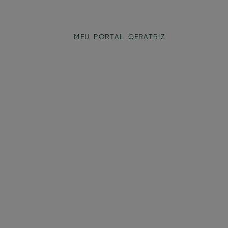
CONTATO
MEU PORTAL GERATRIZ
CASHBAC
do que está acontecendo!