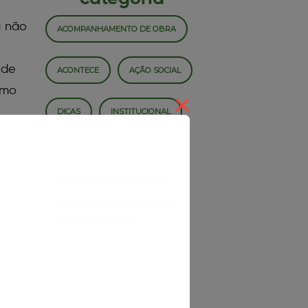
a não
ACOMPANHAMENTO DE OBRA
 de
ACONTECE
AÇÃO SOCIAL
omo
DICAS
INSTITUCIONAL
a
MERCADO IMOBILIÁRIO
ia no
PLANEJAMENTO FINANCEIRO
 desse
nuo.
SUSTENTABILIDADE
 Mind
resença