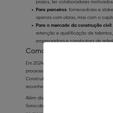
prazos, ter colaboradores motivados
Para parceiros
: fornecedores e sta
apenas com obras, mas com o capit
Para o mercado da construção civil
retenção e qualificação de talentos
empregadora e construtora de refe
Como essa conquista se re
Em 2024, a Geratriz já havia conquistado
processo, gerando orgulho e fazendo par
Construtora Agora, com a recertificação
reconhecimento demonstra que os esforç
Além disso, a empresa já havia sido dest
Sorocaba” em 2024 — 7º lugar entre as 