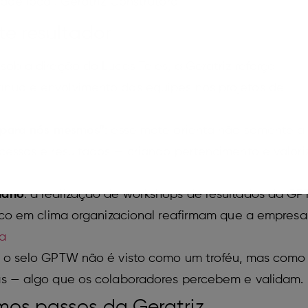
e local. Geratriz Construtora
te resultador
 sob a direção do Lucas Teles, a Geratriz reforça
nuo e envolvimento das equipes nos projetos de
e para nós mesmos”
: esse mote orienta não somente a 
cessos e resultados — criando pertencimento e valor
mano
: a realização de workshops de resultados da GP
foco em clima organizacional reafirmam que a empres
ra
: o selo GPTW não é visto como um troféu, mas como
as — algo que os colaboradores percebem e validam.
mos passos da Geratriz