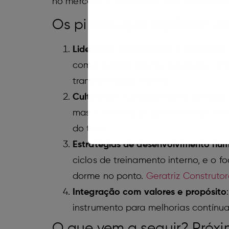
no mercado e a conexão com a comunidad
Os pilares que explicam es
Liderança transparente e engajada
:
comunicação aberta, feedback contí
transformação interna.
Cultura de “Construir como se foss
mas a maneira de gerir pessoas, pro
do time.
Estratégias de desenvolvimento hu
ciclos de treinamento interno, e o 
dorme no ponto.
Geratriz Construto
Integração com valores e propósito
instrumento para melhorias contínu
O que vem a seguir? Próxi