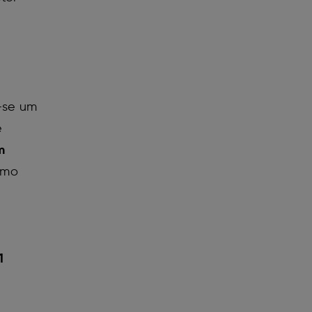
u-se um
e
m
ximo
1