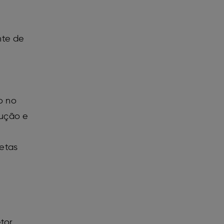
nte de
o no
rução e
etas
tor