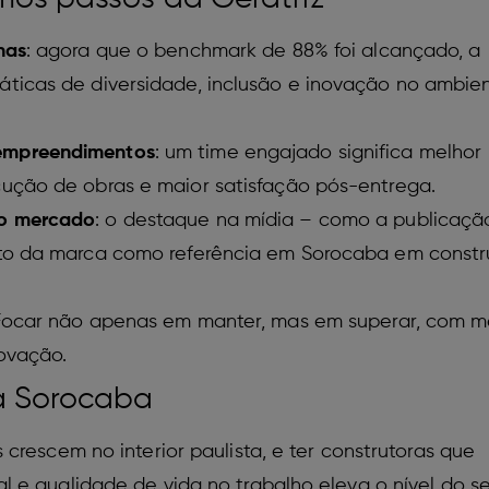
nas
: agora que o benchmark de 88% foi alcançado, a
áticas de diversidade, inclusão e inovação no ambie
empreendimentos
: um time engajado significa melhor
cução de obras e maior satisfação pós-entrega.
 o mercado
: o destaque na mídia – como a publicaçã
nto da marca como referência em Sorocaba em const
 Focar não apenas em manter, mas em superar, com m
novação.
ra Sorocaba
crescem no interior paulista, e ter construtoras que
 e qualidade de vida no trabalho eleva o nível do se