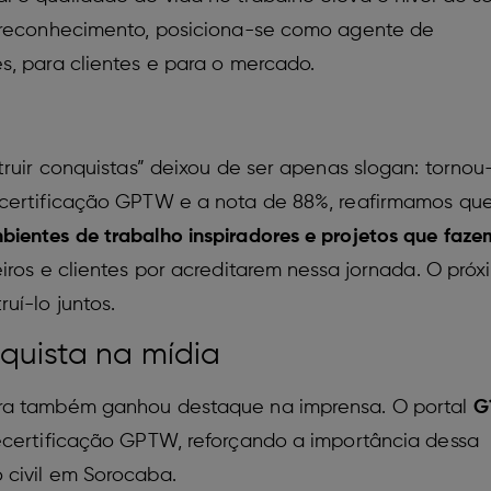
e reconhecimento, posiciona-se como agente de
s, para clientes e para o mercado.
truir conquistas” deixou de ser apenas slogan: torno
ecertificação GPTW e a nota de 88%, reafirmamos qu
ientes de trabalho inspiradores e projetos que faze
iros e clientes por acreditarem nessa jornada. O pró
uí-lo juntos.
quista na mídia
ora também ganhou destaque na imprensa. O portal
G
ecertificação GPTW, reforçando a importância dessa
 civil em Sorocaba.