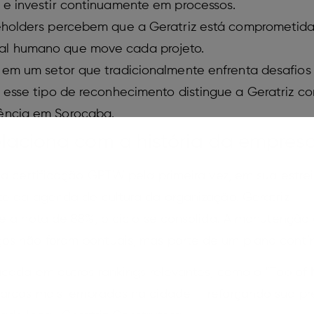
 e investir continuamente em processos.
keholders percebem que a Geratriz está comprometid
al humano que move cada projeto.
: em um setor que tradicionalmente enfrenta desafios
, esse tipo de reconhecimento distingue a Geratriz c
rência em Sorocaba.
laciona com a história da empres
 a certificação GPTW pela primeira vez, em sua estre
te da agenda de cultura da organização. Geratriz
 e a nota de 88%, o ciclo se consolida. A manutenção
os não foram pontuais, mas parte de um plano contí
acada em outros rankings relevantes, como o “Top of
marcas mais lembradas na cidade — reforçando sua p