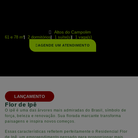
Altos do Campolim
61 e 78 m²
2 dormitórios
1 suíte(s)
1 vaga(s)
AGENDE UM ATENDIMENTO
LANÇAMENTO
Flor de Ipê
O ipê é uma das árvores mais admiradas do Brasil, símbolo de
força, beleza e renovação. Sua florada marcante transforma
paisagens e inspira novos começos.
Essas características refletem perfeitamente o Residencial Flor
de Ipê, um empreendimento pensado para proporcionar mais