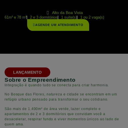
Alto da Boa Vista
61m² e 78 m²
2 e 3 dormitórios
1 suíte(s)
1 ou 2 vaga(s)
AGENDE UM ATENDIMENTO
LANÇAMENTO
Sobre o Empreendimento
Integração é quando tudo se conecta para criar harmonia.
No Bosque das Flores, natureza e cidade se encontram em um
refúgio urbano pensado para transformar o seu cotidiano.
São mais de 1.400m² de área verde, lazer completo e
apartamentos de 2 e 3 dormitórios que convidam você a
desacelerar, respirar fundo e viver momentos únicos ao lado de
quem ama.