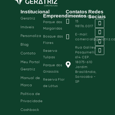
Institucional
Contatos
Redes
Empreendimentos
Sociais
WhatsApp:
Geratriz
15
Parque das
98176.0017
Imóveis
Margaridas
E-mail:
Personaliza
Bosque das
comercial@geratriz.c
Flores
Blog
Rua Galileu
Reserva
Pasquinelli,
Contato
Tulipas
614 CEP.
Meu Portal
18075-610
Parque dos
Jardim
Geratriz
Girassóis
Brasilândia,
Sorocaba -
Manual de
Reserva Flor
SP
Marca
de Lótus
Política de
Privacidade
Cashback