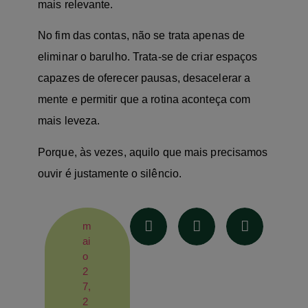
mais relevante.
No fim das contas, não se trata apenas de
eliminar o barulho. Trata-se de criar espaços
capazes de oferecer pausas, desacelerar a
mente e permitir que a rotina aconteça com
mais leveza.
Porque, às vezes, aquilo que mais precisamos
ouvir é justamente o silêncio.
m
ai
o
2
7,
2