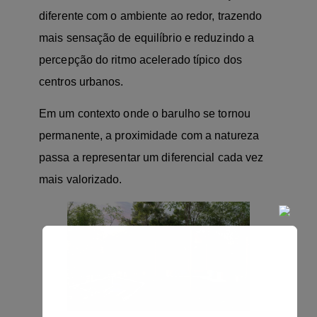
diferente com o ambiente ao redor, trazendo
mais sensação de equilíbrio e reduzindo a
percepção do ritmo acelerado típico dos
centros urbanos.
Em um contexto onde o barulho se tornou
permanente, a proximidade com a natureza
passa a representar um diferencial cada vez
mais valorizado.