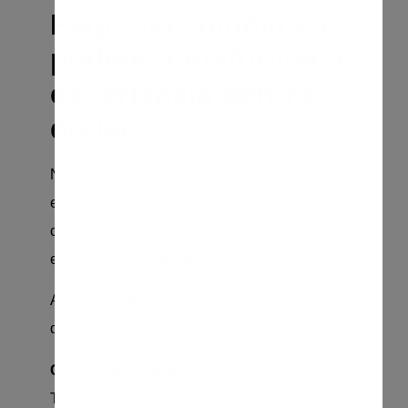
Pequenas mudanças
podem transformar a
experiência dentro
do lar
Nem sempre é possível controlar os sons
externos. Mas algumas estratégias ajudam a
criar ambientes mais acolhedores e
equilibrados dentro da moradia.
Algumas práticas simples podem fazer
diferença:
Crie espaços de pausa
Ter um local específico para leitura, descanso