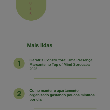
0
2
6
Mais lidas
Geratriz Construtora: Uma Presença
Marcante no Top of Mind Sorocaba
2025
Como manter o apartamento
organizado gastando poucos minutos
por dia