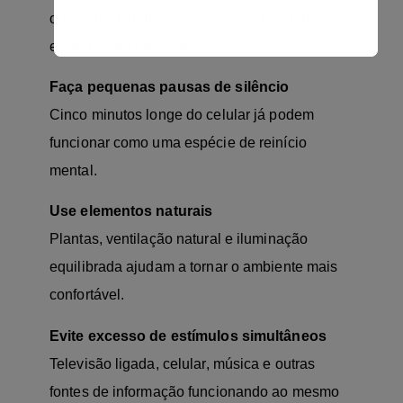
ou alguns minutos sem telas ajuda a reduzir
estímulos ao longo do dia.
Faça pequenas pausas de silêncio
Cinco minutos longe do celular já podem
funcionar como uma espécie de reinício
mental.
Use elementos naturais
Plantas, ventilação natural e iluminação
equilibrada ajudam a tornar o ambiente mais
confortável.
Evite excesso de estímulos simultâneos
Televisão ligada, celular, música e outras
fontes de informação funcionando ao mesmo