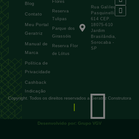
Flores
Blog
Rua Galileu
Reserva
Pasquinelli,
Contato
Tulipas
614 CEP.
Meu Portal
18075-610
Parque dos
Jardim
Geratriz
Girassóis
Brasilândia,
Sorocaba -
Manual de
Reserva Flor
SP
Marca
de Lótus
Política de
Privacidade
Cashback
Indicação
Copyright. Todos os direitos reservados a Geratriz Construtora
Desenvolvido por:
Grupo VGV