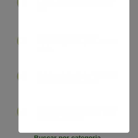
Marcante no Top of Mind Sorocaba
2025
Como manter o apartamento
organizado gastando poucos minutos
por dia
Workshop de Resultados GPTW 2025:
ouvimos para evoluir juntos
Como comprar apartamento em 2026:
o guia completo para começar o ano
realizando seu sonho
Buscar por categoria