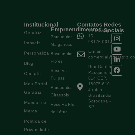
Institucional
Contatos
Redes
Empreendimentos
Sociais
WhatsApp:
Geratriz
15
Parque das
98176.0017
Imóveis
Margaridas
E-mail:
Personaliza
Bosque das
comercial@geratriz.c
Flores
Blog
Rua Galileu
Reserva
Pasquinelli,
Contato
Tulipas
614 CEP.
Meu Portal
18075-610
Parque dos
Jardim
Geratriz
Girassóis
Brasilândia,
Sorocaba -
Manual de
Reserva Flor
SP
Marca
de Lótus
Política de
Privacidade